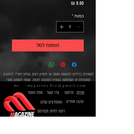
מחיר
כמות
*
הוספה לסל
לשאלות כלליות ולהגשת מאמר או להציע רעיון, שלחו דוא"ל לכתובת
המצורפת או השתמשו בשורת הטקסט למטה. נשמח לשמוע ממך!​
musicmagazine.biz@gmail.com
אודות
פרסום
צרו קשר
מפת האתר
עקבו אחרינו
המומלצים שלנו:
רוצה להיות מפורסם