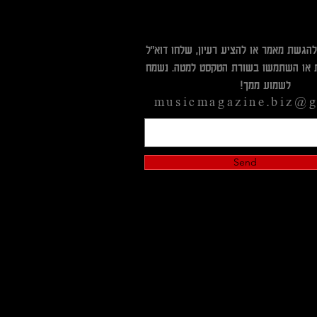
להגשת מאמר או להציע רעיון, שלחו דוא"ל
 או השתמשו בשורת הטקסט למטה. נשמח
לשמוע ממך!​
musicmagazine.biz@g
Send