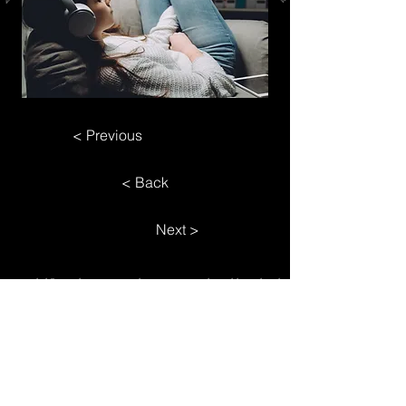
< Previous
< Back
Next >
לשאלות כלליות ולהגשת מאמר או להציע רעיון, שלחו דוא"ל לכתובת
המצורפת או השתמשו בשורת הטקסט למטה. נשמח לשמוע ממך!​
musicmagazine.biz@gmail.com
אודות
פרסום
צרו קשר
מפת האתר
עקבו אחרינו
המומלצים שלנו:
רוצה להיות מפורסם