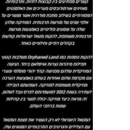
קשרים מפתיעים בין קבוצות דתיות, ותרבותיות.
מאזינים אורתודוכסים מעריכים את האלמנטים
המסורתיים בשילוב מתכת מודרנית אשר מגשרים על
אלפי שנים של מורשת תרבותית. המוזיקה שלהן
עולה על שסעים פוליטיים באמצעות מורשת
תרבותית משותפת, להקות מטאל ישראליות קולעות
בקהלים דתיים וחילוניים כאחד.
להקות נוספות כמו Orphaned Land משלבות קטעי
תפילות מיהדות נצרות ואיסלאם ביחד. הגישה
המוזיקלית שלהם מפגישה קהל יהודי מוסלמי ונוצרי
וגם מקדמת שלום ואחדות בעולם באמצעות הערכה
מוזיקלית משותפת למוזיקה. השפעתם הובילה
לעתירה בשנת 2012 למועמדותם לפרס נובל לשלום,
זה מראה כיצד מוזיקה יכולה לגשר בין קהילות
שונות ברחבי העולם.
המטאל הישראלי לא רק העשיר את סצנת המטאל
עם הצלילים והנרטיבים התרבותיים המגוונים שלו,