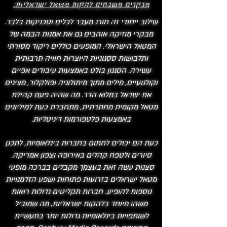
מבקרים משבחים להקות מטאל ישראליות:
שילוב ייחודי זה
חורג מעבר לכלים וטכניקות בלבד.
מבקרי מוזיקה אוהבים גם את אמנות הבמה של
המטאל הישראלי. המופעים כוללים ריקוד מסורתי
ותלבושות ססגוניות היוצרות חוויה תרבותית
עשירה. הסגנון בולט באמצעות עיבודים אפיים
וקולנועיים, מילים מתוך מיתולוגיה ופולקלור, מציגים
את ישראל במלוא הדר. מה שהיה פעם קהילת
מטאל מקומית מחתרתית, מתחברת כעת למיליונים
באמצעות פלטפורמות דיגיטליות.​
כעת הם יכולים לחתום בחברות בינלאומיות, לתכנן
סיורים ולטפח קהלים באירופה וצפון אמריקה.
סצנות עשה זאת בעצמך מקבלים בברכה מופעי
מטאל ישראלים בזרועות פתוחות ושפע הזדמנויות
נוספות להופיע. חברות תקליטים גדולות רואות
משהו מיוחד בלהקות ישראליות, מה שמוביל
לשותפויות בינלאומיות גדולות יותר בתעשיית