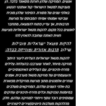
אנשים. המוזיקה שלהן חורגת מסאונד בלבד, הן
מעניקות למטאל הישראלי קול אותנטי הנטוע
באלפי שנים של מסורת. הסיפור שלהן מוכיח
שביטוי אמנותי אמיתי המבוסס על מורשת
תרבותית, אך עדיין פתוח להמצאה, מתחבר
לאנשים בכל מקום. להקות מטאל ישראליות מציעות
חווית האזנה שחובה להאזין לה!
להקות מטאל ישראליות מובילות
שילוב
תרבות אזורית ומוזיקה כבדה:
להקות מטאל ישראליות הצליחו ליצור היתוך
מוזיקה מיוחד, לאחר שערבבו בהצלחה צלילים
מזרח-תיכוניים, עם הצלילים האינטנסיביים
והעוצמתיים של מוזיקת מטאל מערבית. אמנים
שוזרים אלמנטים מתוך מורשת מוזיקלית מפוארת
בת-אלפי השנים שלהם, המוזיקאים משלבים
במיומנות טכניקות וכלים מזרח-תיכוניים עתיקים
שמוסיפים רובד נוסף וייחודי למוזיקה שלהם. חלק
מהלהקות משלבות פיוטים(שירים ליטורגיים