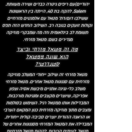
יהודיים)עם ריפים גיטרה כבדים ושירה מעוותת.
Salem, להקה בת 40, הייתה בין הראשונות
ששילבו דום/דת' מטאל עם אלמנטים מזרחיים
וקולות זועקים בגובה רב. השילוב החדש הזה תפס
תשומת לב בינלאומית וזה מה שמבקרי מוזיקה
מגדירים בשם: מטאל מזרחי.
מה זה מטאל מזרחי וכיצד
הוא שונה ממטאל
סטנדרטי?
מטאל מזרחי זה שילוב ייחודי המשלב מוזיקה
מזרחית עם סגנונות מטאל אחרים. מטאל מזרחי
משלב כלי-נגינה אתניים מיבשת אסיה וצפון
אפריקה, שיוצרים מקצבים ומנגינות מורכבות,
המבדילות אותו ממטאל רגיל. השימוש בסולמות
ומצבים מתוך מוזיקה מזרחית כגון המקאם הערבי
או הראגה ההודית יוצרים סביבה קולית ייחודית,
המבדילה את המטאל המזרחי מסגנונות אחרים של
מטאל. לעיתים קרובות, להקות מטאל מזרחיות