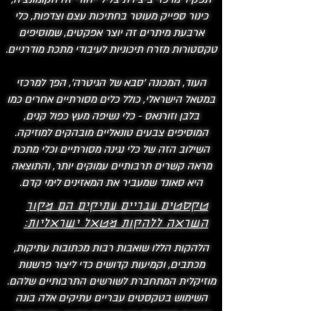
כינור ספייק מעוטר בחתיכות עצם וצדפות, כלי
ארבעת מיתרים זה יוצר אפקטים, שמוסיפים
טקסטורות מזרח תיכוניות לעיבודי מתכת מודרניים.
העוד, המכונה 'סבא של הגיטרה', הפך למרכזי
במטאל הישראלי, כולל כלים מסורתיים אחרים כמו
בלבן וזורנאס - כלי נשיפה מעץ כפול קנים,
המוסיפים צבעים טונאליים מובהקים למוזיקה.
השילוב הזה של כלי נגינה מסורתיים וכלי מתכת
מראה קשרים תרבותיים עמוקים יותר, והתוצאה
היא סאונד שמעביר את המאזינים לימי קדם.
טקסטים עבריים עתיקים הם מקור
השראה ללהקות מטאל ישראליות:
הלהקות הללו שואבות רבות מכתובות עתיקות,
מכתבים, וקמיעות קדושים כדי ליצור פרשנות
מוזיקלית המתחברת לשורשים התרבותיים שלהם.
השימוש בטקסטים עבריים עתיקים אלה בונה