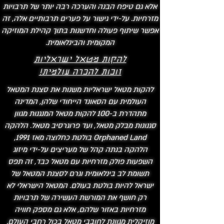
אלא גם טיפח הבנה והערכה רבה יותר של תרבויות
מזרחיות. על-ידי גישור על פערים תרבותיים אלה, זה
אפשר שיתוף פעולה וחדשנות בתוך קהילת המוזיקה
המקומית והבינלאומית.
להקות מטאל ישראליות
זוכות להכרה עולמית!
להקות מטאל ישראליות משנות את סצנת המטאל
העולמית עם הסאונד הייחודי שלהן, המדינה
מתהדרת ב-100 להקות מטאל המנגנות מגוון
סגנונות מבלק מטאל, ועד פרוגרסיב מטאל. הלהקה
Orphaned Land בולטת כחלוצה מאז 1991,
הלהקה בנתה קהל של מעריצים על-ידי מיזוג
השפעות פולק מזרחיות עם מטאל כבד, זה תפס
תשומת לב בינלאומית וגרם לסצנת המטאל של
ישראל להיות בולטת בעולם. המטאל הישראלי לא
רק חושף את המורשת העשירה של תרבויות
מזרחיות באזור שלהם, אלא גם מספק חוויה
מוזיקלית מגוונת לחובבי מטאל בכול רחבי העולם.