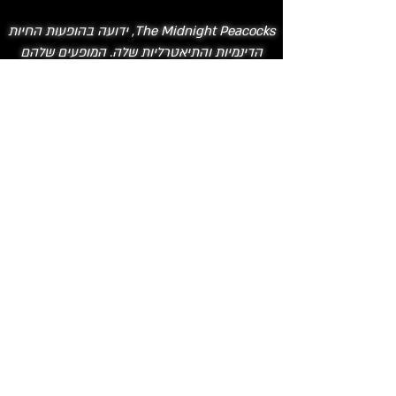
The Midnight Peacocks, ידועה בהופעות החיות
הדינמיות והתיאטרליות שלה. המופעים שלהם
כוללים בדרך כלל שילוב מופעים חזותיים דרמטיים
ואינטראקציה עם קהל היוצרים חוויה סוחפת
שמותירה רושם מתמשך על המשתתפים.
Metal Scent, הוקמה על ידי קבוצה של מוזיקאים
שחלקו אהבה למוסיקת מטאל. הלהקה זכתה
במהירות לתשומת לב בזכות הסאונד החדשני
והביצועים האנרגטיים שלה.
Onoma, נוצרה באמצע שנות ה-2000 והפגישה
מוזיקאים שחלקו את התשוקה לפרוץ גבולות
מוזיקליים. היכולת של הלהקה להתחבר לקהל
שלה באמצעות מוזיקה וביצועים היא עדות
לכישרון ולתשוקה שלהם למלאכתם.
Distorted Harmony, קמה בסוף שנות ה-2000