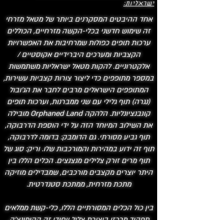
ישראליות:
אחד ההיבטים המסקרנים ביותר של מטאל מזרחי
זה שימוש חדשני בכלי-הקשה מזרחיים, הכוללים
ערכות תופים כפולות שמרחיבות את האפשרויות
הקצביות ומערכים היברידיים אקוסטיים /
אלקטרוניים. להקות מטאל ישראליות משתמשות
במספר מתופפים כדי ליצור צורות קצביות עשירות,
המתופפים הישראלים מרבים לחבר את הג'ובול
(נגרה) תוף גלילי עם שני ממברנות, וערכות תופים
קונבנציונליות. הלהקה Orphaned Land מובילה
את השילוב המיוחד הזה על ידי הוספת הדרבוקה,
תוף גביע מסורתי. גם הדומבק: בדומה לדרבוקה,
תוף זה ידוע במהירות והמורכבות שלו. וריק: סוג של
תוף מרים זורק צלילים מנצנצים. הכלים הללו בין
היתר יוצרים מקצבים מורכבים, שמבדילים מוזיקה
מתכת מזרחית, ממתכת סטנדרטית.
בין כול הכלים המסורתיים הללו, כלי-קשת ממלאים
תפקיד מרכזי ביצירת צליל ייחודי זה
​ הקומונצ'ה,