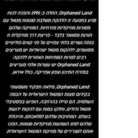
Orphaned Land, החלה ב-1991 והפכה לכוח
מניע בתנועה זו הלהקה משלבת סגנונות מטאל עם
מסורות מוזיקליות מזרחיות. המוזיקה שלהם
חורגת מסאונד בלבד - פריצת דרך מוזיקלית זו
בנתה גשרים בלתי צפויים על פני קווים פוליטיים
מסועפים, ללהקות מטאל ישראליות יש מעריצים
רבים למרות המתיחות האזורית ללהקה
Orphaned Land יש עשרות אלפי מעריצים
במזרח התיכון וצפון אפריקה, כולל איראן.
Orphaned Land, מילאה תפקיד משמעותי
בקידום סצנת המטאל הישראלית על הבמה
העולמית. הם טיילו בהרחבה, הופיעו בפסטיבלי
מטאל גדולים, וחלקו במות עם להקות ידועות
בעולם. המחויבות שלהם למלאכתם, והיכולת
שלהם למזג השפעות מוזיקליות מגוונות, הפכו
אותם לשגרירים של מוזיקת ה​​מטאל הישראלית.