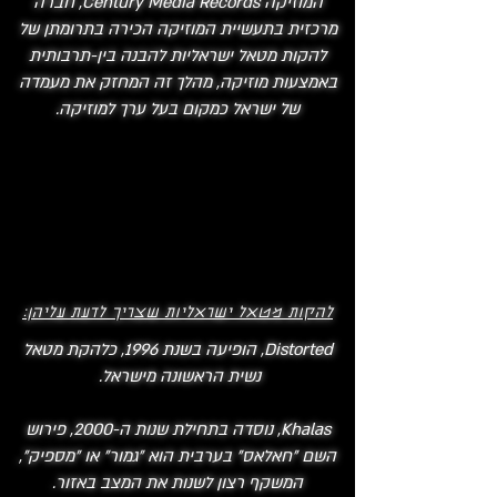
המוזיקה Century Media Records, חברה
מרכזית בתעשיית המוזיקה הכירה בתרומתן של
להקות מטאל ישראליות להבנה בין-תרבותית
באמצעות מוזיקה, מהלך זה המחזק את מעמדה
של ישראל כמקום בעל ערך למוזיקה​​.
להקות מטאל ישראליות שצריך לדעת עליהן:
Distorted, הופיעה בשנת 1996, כלהקת מטאל
נשית הראשונה מישראל. ​
Khalas, נוסדה בתחילת שנות ה-2000, פירוש
השם "חאלאס" בערבית הוא "גמור" או "מספיק",
המשקף רצון לשנות את המצב באזור.