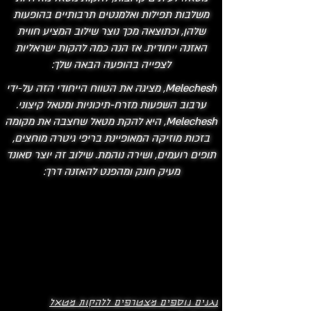
משלבות תפילות ואלמנטים תרבותיים בהופעות
שלהן, וכתוצאה מכך נוצר שילוב המציע חווית
האזנה ייחודית. אז הנה כמה להקות ישראליות
לצפייה בהופעה הבאה שלך:
Melechesh, מציגה את הטווח הייחודי הזה על-ידי
ערבוב השפעות מזרח-תיכוניות ומטאל קיצוני.
Melechesh, היא להקת מטאל שחצבה את מקומה
בזכות מוזיקה המאופיינת בריפי גיטרה מוחצים,
תופים רועמים, ושירה נוהמת. שילוב זה יוצר סאונד
מעיק חונק ומהפנט להאזנה דרך:
נגנים נוספים מצטרפים ללהקות מטאל