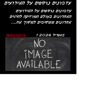
עדכונים נוספים על האירועים
עדכונים נוספים על האירועים
האחרונים בעולם המוזיקה להיטים
אחרונים ממשיכים למשוך את...
1 באפריל 2026
Read More
לשאלות כלליות ולהגשת מאמר או להציע רעיון, שלחו דוא"ל לכתובת
המצורפת או השתמשו בשורת הטקסט למטה. נשמח לשמוע ממך!​
musicmagazine.biz@gmail.com
אודות
פרסום
צרו קשר
מפת האתר
עקבו אחרינו
המומלצים שלנו:
רוצה להיות מפורסם