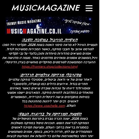
MUSICMAGAZINE
חדשות מוזיקה
תעשיית הוויניל נמשכת השנה:
תעשיית הוויניל לא מראה סימני האטה בשנת 2026. תקליטי ויניל הפכו
לפורמט אהוב על חובבי מוזיקה, כאשר המכירות ממשיכות לגדול.
אמנים מוציאים מהדורות מיוחדות ותוכן בלעדי על גבי תקליטי
ויניל,המושכים אספנים ומאזינים מזדמנים כאחד. מגמה זו מדגישה את
ההערכה המתמשכת לפורמטים מוזיקליים מוחשיים בעידן הדיגיטלי.
https://frontiers.shop/collections/vinyl
:פסטיבלי מוזיקה עולמיים חוזרים
לאחר שנים של אי ודאות וביטולים, פסטיבלי מוזיקה עולמיים
חוזרים בגדול. אירועים גדולים כמו קואצ'לה, גלסטונברי
וטומורולנד דיווחו על נוכחות שוברת שיאים כאשר מאזינים
מתאחדים בהתלהבות לחוויות מוזיקה. המארגנים יישמו אמצעי
בטיחות מתקדמים וגישה דיגיטלית היברידית, המאפשרים
לאנשים רבים יותר ליהנות מהחגיגות בכל
העולם.
https://www.coachella.com
השפעת המוזיקה על בריאות הנפש:
בשנת 2026, ישנה הכרה גוברת ביתרונות הטיפוליים של
המוזיקה לבריאות הנפש. תוכניות טיפול במוזיקה משולבות
במסגרות בריאות ברחבי העולם, ומציעות תמיכה לאנשים
המתמודדים עם לחץ, חרדה ודיכאון. בנוסף, אמנים משתמשים
יותר ויותר בפלטפורמות שלהם כדי להעלות את המודעות לבעיות