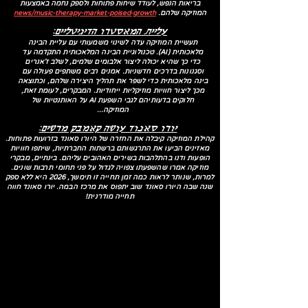
בריאות הנפש, לעודד שיחות פתוחות ולספק נחמה באמצעות
המוזיקה שלהם.
news/music-therapy-market-poised-growth
עליית המאסטרו הדיגיטליים:
תעשיית המוזיקה עדה לשינוי משמעותי עם עליית הבינה
מלאכותית (AI). טכנולוגיית הבינה המלאכותית התקדמה עד
כדי כך שהיא יכולה ליצור אלבומים שלמים, לשלב ז'אנרים
וסגנונות בדרכים חדשניות. אמנים רבים משתפים פעולה עם
בינה מלאכותית כדי לשפר את תהליך היצירה שלהם, וכתוצאה
מכך ליצור חוויות מוזיקליות ייחודיות. המבקרים, לעומת זאת,
חלוקים בדעותיהם לגבי השפעת AI על האותנטיות של
המוזיקה...
יורו סאנוד עושה קאמבק מרשים:
קהילת המוזיקה קיבלה את החזרה של היורו סאונד בזרועות פתוחות.
מאזינים הביעו את התרגשותם ברשתות החברתיות, שיתפו חוויות
הופעות ודנו בהתלהבות בשירים האהובים עליהם. בינתיים, מבקרי
מוזיקה אמרו שהשפעתו צפויה לגדול על פני תחומי תרבות שונים.
למרות, שנותר לראות כמה זמן תחייה זו תימשך, 2026 היא ללא ספק
שנה שבה היורו סאונד שוב יתפוס את מרכז הבמה. יורו סאונד חווה
תחייה מודרנית!