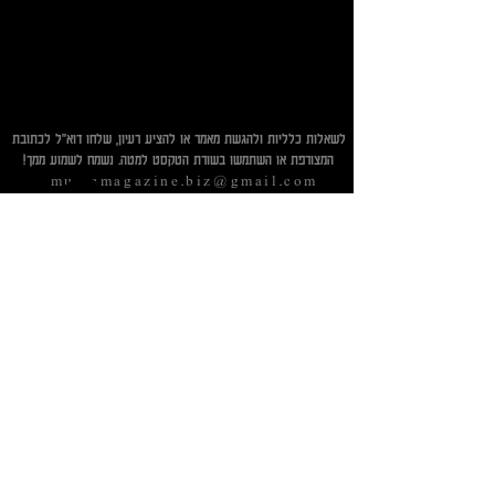
לשאלות כלליות ולהגשת מאמר או להציע רעיון, שלחו דוא"ל לכתובת
המצורפת או השתמשו בשורת הטקסט למטה. נשמח לשמוע ממך!​
musicmagazine.biz@gmail.com
אודות
פרסום
צרו קשר
מפת האתר
עקבו אחרינו
המומלצים שלנו:
רוצה להיות מפורסם
Send
הצטרפו לרשימת התפוצה: