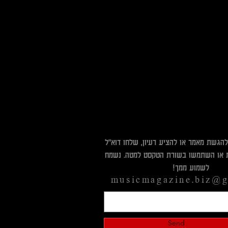
להגשת מאמר או להציע רעיון, שלחו דוא"ל
 או השתמשו בשורת הטקסט למטה. נשמח
לשמוע ממך!​
musicmagazine.biz@g
Send