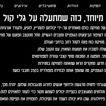
הפקות
הורדות
פסטיבלים
אירועים
בל
 מיוחד, כזה שמתעלה על גלי קול ג
של מוזיקה: כולם מאוחדים על-ידי יכולתם להמריץ, להניע, ולעורר אנרגיות 
 לשיפור הביצועים הגופניים ומצבים רגשיים. החל מהקצב הפועם של מוזיק
מוזיקת כוח פונה לקהל רחב ברחבי העולם.
שלה לסנכרן את תנועות המאזין, עם הקצב שלה. 
ותר. תופעה זו, המכונה סחף קצבי עוזרת לספורטאים 
חדש. מחקרים הראו שהאזנה למוזיקה במהירות 
הגופניים, מה שהופך אותה לבחירה פופולרית בקרב חובבי כושר. 
שגרתי לחוויה מרגשת ולדחוף אנשים לחרוג מהגבולות שלהם. יתרה מכך, 
 והלחנים המעוצבים בקפידה יכולים לשמש מקור כדי לעזור למאזינים לה
 פיזיולוגית. שכן היא יכולה לשפר את הסיבולת, להפחית את תפיסת המאמץ,