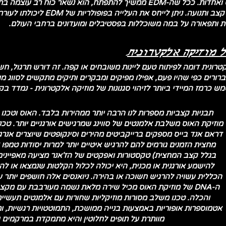
במוזיקה: הם חוויות גם של יצירתיות, חופש ואחדות. ככל שה-EDM ממשיך להתפתח
אנשים באמצעות השפה האוניברסלית של קצ
לית ותפאורה על במה משוכללות בפסטיבלים ומועדונים ברחבי העולם.
ל מוזיקה אלקטרונית
קטרונית דומה לפיתוח טעם ליינות משובחים או קפה. זה דורש תרגול, חש
 ברורים כפי שהיו פעם, אפילו מפיקים ומבקרים ותיקים מתקשים לסווג מ
תבניות קצביות מספרות לנו הרבה יותר ממהירות בלבד. האוס וטכנ
מוזיקת ​​האוס משלבת אלמנטים של סווינג שמרגישים אורגניים יותר. טכנו 
דראם אנד בייס מספקים ברייקביטים מהירים וסינקופטים שיוצרים אנ
בגלל קצב המחצית) טקסטורות ואפקטים של הז'אנר מציעה מאפיינים
להישמע אורגנית או מכנית, היא יכולה לכלול הקלטות שנמצאו או לה
ה-DNA של מוזיקת ​​האוס מכיל שירה מלאת נשמה מעורבבת עם מ
והכלה. טכנו משלב מסורות מוזיקליות שחורות עם אלמנטים תעשייתי
אטמוספרות אופוריות באמצעות בנייה ממושכת, התמוטטויות רגשיות, ומנג
מוותרת על תופים לחלוטין והיא מתמקדת במרקמים ו