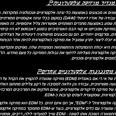
 מגדיר מוזיקה אלקטרונית?
שנים או מבצעים באמצעות כלי נגינה אלקטרוניים וטכנולוגיה מתקדמת. 
מכונות תופים, סמפלרים, מחשבים, ותחנות עבודה של אודיו דיגיטלי (DAW) 
תות שמע באמצעות מתנדים הפותחים אפשרויות צליל אינסופיות. זה מאפש
קת ​​אמביינט או קווי הבס האגרסיביים בסגנון דאבסטפ לא היו קיימים
ונים, ומרקמים ייחודיים. הם גם מבצעים מניפולציה דיגיטלית של הצליל
א יוכלו ליצור. יתרון שמוביל את מוזיקה האלקטרונית להיות אחד הכוחות 
ית היא יכולת ההסתגלות וההתפתחות המתמדת שלה. מפיקים ותקליטנים
יקה אלקטרונית מצליחה לדחוף את גבולות המוזיקה כל פעם מחדש. הז'
נטים אלקטרוניים ומכניים.
מוזיקת ​​ריקודים אלקטרונית הם ראשי תיבות של אי.די.אם באנגלית (EDM) מ
עה ספורטיבית, עבודה וכן הלאה למסיבה על רקע צלילים מתחום האלקטרו
ת של מוזיקה לריקודים אלקטרוניים, שהם חולקים את המרכיבים המרכזיי
קטרונית, שמקוצרת לעתים קרובות כ-EDM.
אנשים לעיתים קרובות מערבבים בין "מוזיקה א
EDM. מוזיקה אלקטרונית כוללת כל מוזיקה שנוצרה עם כל