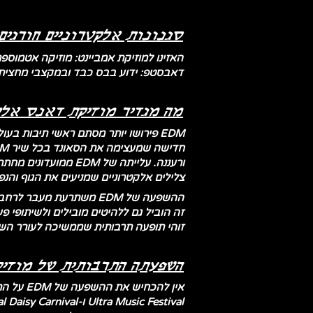
סגנונות אלקטרוניים חורגים 
האזינו למוזיקת אמביינט: מוזיקה אטמוס
דאבסטפ: ידוע בבס כבד ובמקצבי מחצית.
מה מגדיר מוזיקת ​​דאנס אל
EDM פירושו יותר מסתם ראשי תיבות בע
ורעננה. עלייתה של
צלילים אלקטרוניים שמניעים את הגוף והנפ
זוהי תופעה תרבותית שממשיכה לעורר הש
השפעתה התרבותית של מוזיקה