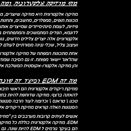
מהי מוזיקה אלקטרונית ומה
מוזיקה אלקטרונית היא מוזיקה שיוצרים, מ
פיזיות, לעומת סינתיסייזרים שמייצרים או
לדוגמא, הפדים המתמשכים והמתפתחים במוזי
אלקטרוניים אלה יוצרים צלילים חדשים, גו
ועיצוב צליל, שכלי נגינה מסורתיים לעולם ל
אחת מתכונות המפתח של מוזיקה אלקטרונ
שהז'אנר יישאר מפותח. זו גם הסיבה שמוז
והן מוזיקה אלקטרו-אקוסטית המשלבת אלמ
מה זה EDM וכיצד זה שונה מסגנונות אלקטרוניים אחרים?
להאזנה ברצף. מוזיקה שדוחפת להיות בתנו
טכנו \ טראנס \ וכדומה לעוד הרבה סגנונו
הסגנונות האלה קוראים מוזיקת ​​ריקודים אל
הם בעיקר גורמים ל EDM להיות שונה. גם התפאורה הופכת אותו לשונה - EDM שייך למועדוני לילה, רייבים, ופסטיבלים.