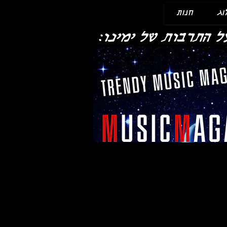
וג
חנות
ל התרבות של ימינו