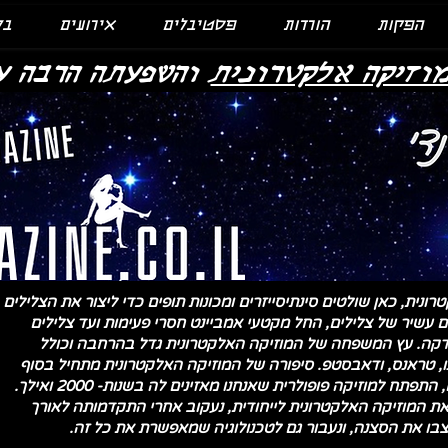
הפקות
הורדות
פסטיבלים
אירועים
בל
וזיקה אלקטרונית
:והשפעתה הרבה ע
ונית, כאן שולטים סינתיסייזרים ומכונות תופים כדי ליצור את הצלילים
ם עשיר של צלילים, החל מקטעי אמביינט חסרי פעימות ועד צלילים
עים ל-200 פעימות בדקה. עץ המשפחה של המוזיקה האלקטרונית גדל בהרחבה וכולל
כנו, טראנס, ודאבסטפ. סיפורה של המוזיקה האלקטרונית מתחיל בסוף
המאה ה-19 מה שהחל כצלילים ניסיוניים, התפתח למוזיקה פופולרית שאנחנו מאזינים לה בשנות- 2000 ואילך.
ת המוזיקה האלקטרונית לייחודית, נעקוב אחרי התקדמותה לאורך
בו את הסצנה, ונעבור גם לטכנולוגיה שמאפשרת את כל זה.