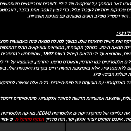
טכנו דאב מסתמך על אפקטים של דיליי. ז'אנרים אמביינטיים משתמשים 
. הארדסטייל משלב תופים מעוותים עם מנגינות אופוריות.
וני:
וזיקה ואת חוויית ההאזנה שלנו במשך למעלה ממאה שנה באמצעות המצאו
הסאונד האלקטרוני לסוף המאה ה-19 ותחילת המאה ה-20. במהלך תקופה זו, ממציאים ו
 בשנת 1897, שהשתמש בגנרטורים אלקטרומגנטיים ליצירת צלילים מוזיקליים.
-20 וה-30 של המאה ה-20 צצו כלים אלקטרוניים כמו התרמין והאונדס מרטנו. התרמין, שהומצא ע
 ללא מגע פיזי, אלא באמצעות תנועות ידיים בקרבת האנטנות שלו. בינתיי
 יכולות הביטוי שלו.
דת מפנה בסאונד האלקטרוני עם הופעתם של סינתיסייזרים. כלים אלה אפשרו למוזי
מהפכה הדיגיטלית, שהציגה אפשרויות חדשות לסאונד אלקטרוני. סינתיסייזרים ד
סוף המאה ה-20 ותחילת המאה ה-21 ראו את עלייתה של
ד. אינכם זקוקים לציוד אולפן יקר, הנה מדריך
הפקה מוזיקלית
שיעזור 