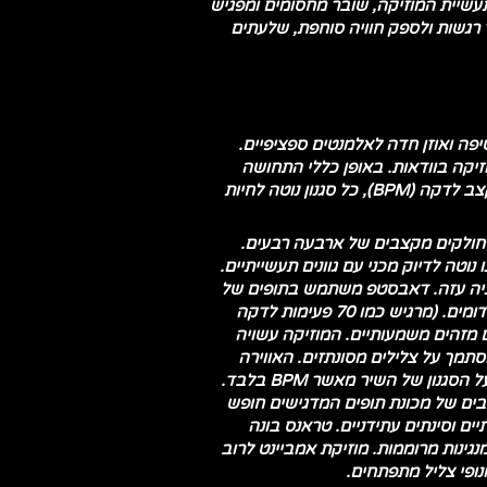
, הוא נשאר כוח רב עוצמה בתעשיית המוזיקה, שובר מחסומים ומפגיש
ב ותנועה. ניתן לייחס את העלייה בפופולריות של EDM ליכולתו לעורר רגשות ולספק חוויה סוחפת, שלעתים
יפה ואוזן חדה לאלמנטים ספציפיים.
וזיקה בוודאות. באופן כללי התחושה
הקצבית ממלאת תפקיד בסיסי, הקצב משמש כרמז המיידי ביותר לזיהוי סגנונות של מוזיקה אלקטרונית - נמדד בקצב לדקה (BPM), כל סגנון נוטה לחיות
ו חולקים מקצבים של ארבעה רבעים.
נוטה לדיוק מכני עם גוונים תעשייתיים.
רגיה עזה. דאבסטפ משתמש בתופים של
מחצית הזמנים גורמים להם להרגיש איטיים יותר למרות יסודות טמפו דומים. (מרגיש כמו 70 פעימות לדקה
 מזהים משמעותיים. המוזיקה עשויה
סתמך על צלילים מסונתזים. האווירה
הכללית עשויה להרגיש חשוכה או בהירה. ניואנסים אלה חושפים יותר על הסגנון של השיר מאשר BPM בלבד.
קצבים של מכונת תופים המדגישים חופש
ים וסינתים עתידניים. טראנס בונה
ינות מרוממות. מוזיקת ​​אמביינט לרוב
נופי צליל מתפתחים.