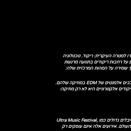
רו למטרה העיקרית: ריקוד. טכנולוגיה
חודיים ששומרים על רחבות ריקודים בתנועה מרגשת
שלה תוך שמירה על המהות המרכזית שלה:
ההשפעה של EDM משתרעת מעבר לרחבת הריקודים, כי זה חלחל לתרבות הפופ המרכזית עם אמנים רבים המשלבים אלמנטים של EDM במוזיקה שלהם.
ה מזאת, במהות, מוזיקה לריקודים אלקטרוניים היא לא רק מוזיקה:
אין להכחיש את ההשפעה של EDM על התרבות הפופולרית היא משפיעה על אופנה, ריקוד, ואפילו על השפה. פסטיבלים גדולים כמו Ultra Music Festival,
למשוך משתתפים מכל העולם. אירועים אלה אינם עוסקים רק