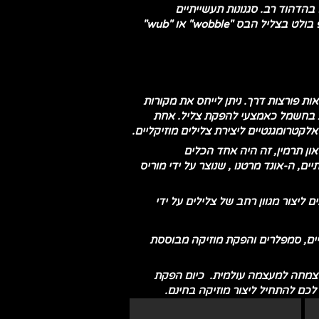
בהדהוד רב. סגנונות תעשייתיים
משלבים דיסטורשן. ז'אנרים מודרניים מציגים טכניקות ייחודיות לעיבוד צליל. כדי לציין דוגמה אחת בלבד, דאבסטפ בולט בצליל הבס "wobble" או "wub"
ת פורצות דרך. ניתן לייחס את מקורות
מוזיקאים החלו להתנסות בחשמל כאמצעי להפקת צליל. אחת
ל ידי ליאון תרמין, זה היה אחד הכלים
ם, ה-אונד מרטנו , שנוצר על ידי מוריס
קאים ליצור מגוון רחב של צלילים על ידי
יגיטליים, סמפלרים והפקת מוזיקה מבוססת
 מוזיקת ​​ריקודים אלקטרונית (EDM), מוזיקה אלקטרונית צמחה למעצמה עולמית. כיום הפקת
לכם להתחיל ליצור מוזיקה בחינם.