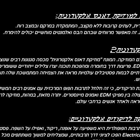
למוזיקת ​​דאנס אלקטרונית:
פרית, לעתים קרובות ללא מקצב, המתמקדת במרקם ובמצב רוח.
 זה מאפשר מרווחים שבהם הבס ואלמנטים מוחשיים יכולים להימרח.
קטרונית?
ולם המוזיקה. המונח "מוזיקת ​​דאנס אלקטרונית" מכסה סגנונות רבים שנוצ
חדישה שמעצימה את הסאונד בכל שיר EDM. פריצות דרך בחומרה ומהפכות תוכנה יצרו צלילים יי
 EDM ממועדונים מחתרתיים לבמות פסטיבלים עולמיות מראה את הצמיחה המתמשכת 
ש.
זה הוביל גם ללהיטים מובילים ולשיתופי פעולה בין מפיקי EDM ואמנים מיינסטרים. יתר
ראה ולאחד אנשים ברחבי עולם.
 לריקודים אלקטרוניים:
Ultra Music Festival ו-Electrical Daisy Carnival הפכו לציוני דרך תרבותיים, שמצליחים 