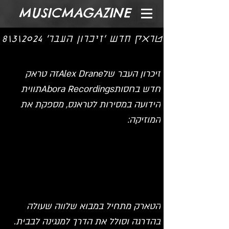
MUSICMAGAZINE
טראק חדש 'זיכרון העבר' 2024\3\8
זיכרון העבר שלAlex Draneזה טראק 
חדש בחסותAbora Recordingsתווית 
הידועה במסירות לטראנס, מספקת את 
המוזיקה:
הטארק מתחיל במבוא שלווה שעולה 
בהדרגה וסולל את הדרך למנגינה לבבית. 