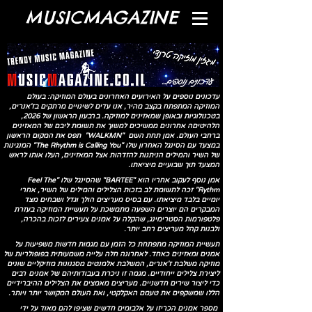
MUSICMAGAZINE
עדכונים נוספים...
עדכונים נוספים על האירועים האחרונים בעולם המוזיקה: בעולם
המוזיקה המתפתח בקצב מהיר, אנו עדים לשינויים מרתקים בז'אנרים,
בטכנולוגיות ובאופן שמאזינים למוזיקה. ברבעון הראשון של 2026,
הלהיטיםה אחרונים ממשיכים למשוך את תשומת ליבם של המאזינים
ברחבי העולם.
אמן תחת השם "WALKMN" תפס את המקום הראשון
במצעד עם הסינגל האחרון שלו "The Rhythm is Calling You" המנגינות
של השיר והמילים הניתנות להזדהות אצל המאזינים, העלו אותו לראש
המצעד תוך שבועיים מיציאתו.
אמן נוסף לעקוב אחריו הוא "BARTEE" שהסינגל שלו "Feel The
Rythm" זכה לתשומת לב בזכות הצלילים והמילים של השיר, אחרי
יומיים בלבד מיציאתו. עם בסיס מעריצים הולך וגדל ושבחים מצד
המבקרים הם יוצרים השפעה מתמשכת על תעשיית המוזיקה בעזרת
פלטפורמות הסטרימינג, שהקלה על אמנים צעירים לזכות בהכרה,
ולבנות קהל מעריצים רחב יותר.
תעשיית המוזיקה מתפתחת כל הזמן עם מגמות חדשות משפיעות על
אמנים ומאזינים כאחד. לאחרונה חלה עלייה משמעותית בפופולריות של
מוזיקה משלבת ז'אנרים, המשלבת אלמנטים מסגנונות מוזיקליים שונים
ליצירת צלילים ייחודיים. מגמה זו ניכרת בעבודותיהם של אמנים רבים
כדי ליצור שירים חדשניים. מעריצים מאמצים את הצלילים ההיברידיים
הללו שמשקפים את טעמם האקלקטי, ואת העולם המקושר יותר ויותר.
מספר אמנים הכריזו על אלבומים חדשים שציפו להם מאוד על ידי