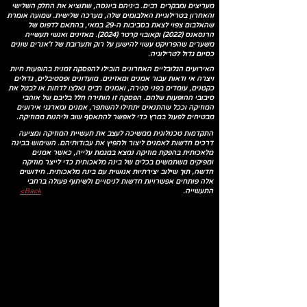
מעריצים ומבקרים רבים. ביניהם ביונסה, שתוציא את החלק השלישי
והאחרון בטרילוגיית האלבומים שלה, מערכה שלישית. שמועה אומרת
שהאלבום צפוי לצאת בסביבות ה-29 במאי, בהתאם לדפוס של
הרנסאנס (2022) וקאובוי קרטר (2024). מאזינים ואנשי תעשייה
משערים שהפרויקט עשוי להישען על רוק ותערובת של ז'אנרים שונים
כסיום גדול לטרילוגיה.
האירועים הגלובליים האחרונים הובילו להפסקה זמנית בהופעות חיות
ויצרה אי ודאות עבור אמנים ומאזינים. מועדונים ופסטיבלים, גדולים
כקטנים, עומדים בפני סגירה, ואמנים רבים נאלצו לדחות או לבטל את
סיבובי ההופעות שלהם. הפסקה זו הותירה חלל בליבם של אוהבי
המוזיקה וככל שהתנאים יתחילו להשתפר, אמנים ומארגני אירועים
מבטיחים לפעול במרץ כדי לאפשר להתאסף שוב וליהנות ממוזיקה.
התקדמות טכנולוגית ממשיכה לעצב את תעשיית המוזיקה ומציעה
דרכים חדשות לאמנים ליצור ולהפיץ את עבודותיהם. השימוש בבינה
מלאכותית בהפקת מוזיקה נמצא במגמת עלייה, כאשר אמנים
ומפיקים משתמשים בכלים של בינה מלאכותית כדי לייצר מוזיקה
חדשה, תוך שילוב יצירתיות אנושית עם בינה מלאכותית. חידושים
אלה פותחים אפשרויות חדשות לניסויים ולשיתוף פעולה ברחבי
<Back
התעשייה.