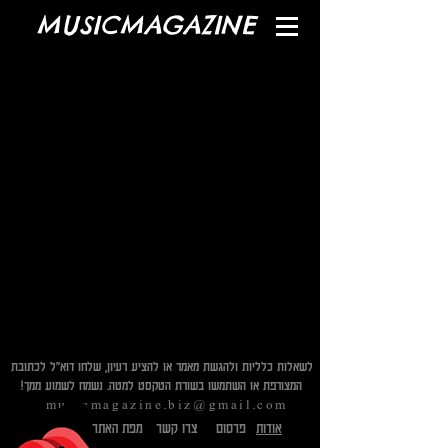
MUSICMAGAZINE
לשאלות כלליות ולהגשת מאמר או להציע רעיון, שלחו דוא"ל לכתובת
המצורפת או השתמשו בשורת הטקסט למטה. נשמח לשמוע ממך!​
musicmagazine.biz@gmail.com
אודות
פרסום
צרו קשר
מפת האתר