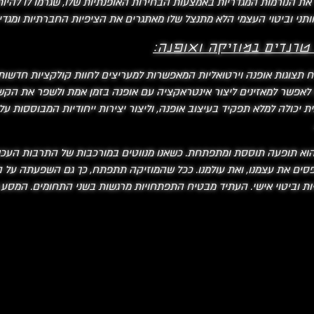
 את הנורמות המגדריות באמצעות הבחירות האופנתיות שלו, שגרמו לו להיו
טרנדים במוזיקה ואופנה:
ארח תצוגות אופנה וירטואליות המאפשרות למעריצים לחוות קולקציות חדשו
ת יכולה למלא תפקיד בעיצוב אופנה, וליצור יצירות ייחודיות המבוססות על
הוא תופעה תוססת ומתפתחת. כשאנו מנווטים במורכבות של התרבות העכשוו
ופסים את עצמנו, ואת עולמנו. ככל שהמוזיקה תתפתח, כך גם השפעתה על 
יות וביטוי אישי. העתיד מבטיח התפתחויות מרגשות בשני התחומים. המסע