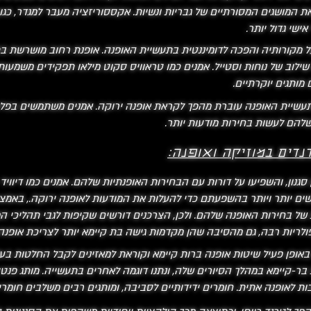
 המושגים המסורתיים של גבריות ונשיות. אקססוריזציה מעבר למגדר, כגון
ישי גדול יותר.
מקורותיה והפכה לדומיננטית בתעשיית האופנה. אופנת רחוב מושרשת בת
ם שילוב של נוחות וסטייל. אמנים כמו טראוויס סקוט מילאו תפקידים משמעו
מותגים יוקרתיים.
 תעשיית האופנה עוברת מהפך לקראת אופנה ירוקה. אמנים משתמשים בפל
שלהם לעשות בחירות מודעות יותר.
דים במוזיקה ואופנה:
סגנון, והשפיעו על דורות עם הבחירות האופנתיות שלהם. אמנים כמו דיוויד ב
משים יותר ויותר בהשפעתם כדי להעלות את המודעות לאופנה ירוקה., בא
בחירות האופנה שלהם. ולכן, הצרכנים דורשים שקיפות לגבי תהליכי המק
פופולריות רבה, גם מהסיבה שהן מקדמות גישה בת קיימא יותר לצריכת אופנה
אופן פעיל שיטות אופנה ברות קיימא וקוראת למאזינים לקבל החלטות בעלות
ר-קיימא במהלך הסיורים שלה, ונתנו דוגמה לאחרים בתעשייה. מותג פנטי
 לאופנה אתית. חומרים ידידותיים לסביבה, ומותגים רבים משלבים חומרי