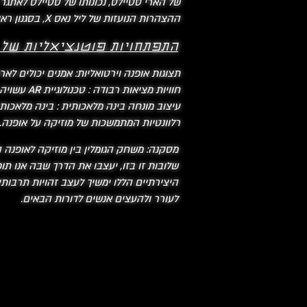
של הארי סטיילס, נכונותו של סטיילס לאתגר
ההצהרות הנועזות של ליל נאס X, בסגנון ראוותני וביטוי העצמי הלא מתנצל שלו מאתגרים את הציפיות החברתיות ומגדירים מחדש את הגבריות.
התפתחויות פוטנציאליות של 
תצוגות אופנה וירטואליות: אמנים יכולים ל
חוויות מציאות רבודה : טכנולוגיית AR עשויה לאפשר למאזינים ליצור אינטראקציה עם אופנה בזמן אמת ולשפר את הקשר שלהם למוזיקה ולסגנון.
עיצוב מונחה בינה מלאכותית : בינה מלאכותי
רלוונטיות המתמשכות של מוזיקה על אופנה.
מסקנה: משחק הגומלין בין מוזיקה לאופנה 
שלובות זו בזו, יעצבו את הדרך שבה אנו ת
היצירתיים הללו ימשיך לעצב זהויות תרבות
לעורר ולהעצים אנשים לדורות הבאים.