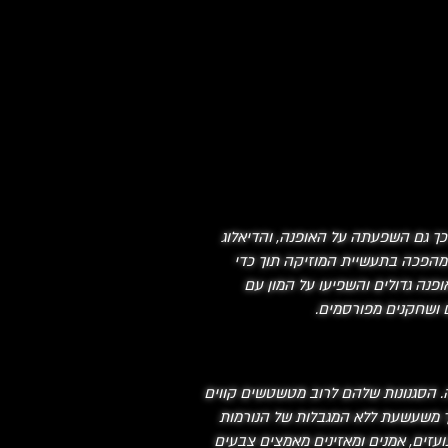
כך גם השפעתה על האופנה, והדיאלוג
היצירתיים הללו ימשיך לעצב זהויות תרבותיות וביטוי אישי. השקת MTV ב-1981 חוללה מהפכה בתעשיית המוזיקה תוך כדי
ופנה גדולים והשפיעו על המון עם
ם ושחקנים מפורסמים.
משימה. הסגנונות שלהם לרוב מטשטשים קווים
רך משעשעת ללא המגבלות של הנורמות
נועזים, אמנים ומאזינים מאמצים צבעים