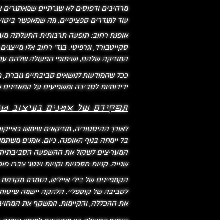
מרהיבים ודפוסים לא שגרתיים שמאתגרים את
עוד למגדרים ספציפיים, מה שמאפשר ביטוי א
אופנת רחוב: תופעה תרבותית התעלתה מעל 
סקייטבורד, וגרפיטי. בגדי רחוב אלו מייצגי
המוזיקה שלהם, ושיתופי הפעולה שלהם עם 
ככל שהמודעות לנושאים סביבתיים גוברת,
ידידותיות לסביבה ומשפיעים על המאזינים 
תפקידם של אמנים בעיצוב טרנ
לאורך ההיסטוריה, מוזיקאים שימשו כאייקון 
בל יימחה בנוף האופנה. כיום, אמנים משת
המעריצים לשקול את ההשפעה הסביבתית של 
שנייה, קניות חסכניות וקניות וינטג' צברו 
הקמפיינים של בילי אייליש, הזמרת מקדמת ב
לסביבה של קוספליי, הלהקה יישמה שיטות ב
את ההכללה, והקיימות, המשקף את המחויבות