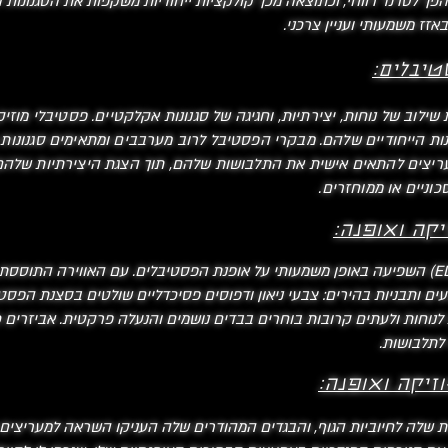
הפך לטרנד רווחי, וכתוצאה מכך קולקציות ייחודיות משקפות את הסגנונות ה
זז משמעותי ועניין צרכני.
טיבלים:
לוב של נוחות, יצירתיות, וחגיגה של סגנונות אקלקטיים. פסטיבלי מוזי
 הייחודיים שלהם. מבקרי הפסטיבל לרוב מערבבים ומתאימים סגנונות ש
עריצים להתאים אישית את התלבושות שלהם, תוך הצגת היצירתיות שלה
וניים או ממוחזרים.
עלייתה של מוזיקת ​​ריקודים אלקטרונית (EDM) השפיעה באופן משמעותי על אופנת הפסטיבלים. עם 
ם. צבעים ותבניות בהירים: צבעי ניאון ודפוסים פסיכדליים שולטים בסצנת ה
ת לנוחות ולעתים קרובות בוחרים בבדים נושמים והנעלה פרקטית. אביזרים כג
 לתלבושות.
זיקה ואופנה:
ות שלה לחיוביות הגוף, והבגדים המהודרים שלה העניקו השראה למעריצים 