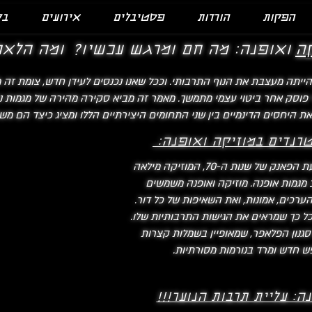
הפקות
הורדות
פסטיבלים
אירועים
בל
קה
ואופנה: מה חם ומרגש עכשיו?
ומה הלאה
ייתה מעצבת את הנוף התרבותי. וככל שאנו נכנסים לעידן חדש, צומת זה מ
 פוסק אחר ביטוי עצמי מתמשך. מאמר זה מביא סקירה מהירה של מגמות נוכ
את היחסים הדינמיים בין שני התחומים היצירתיים הללו ומציג כיצד הם מש
רנדים במוזיקה ואופנה:
החל מג'אז של שנות ה-20, ועד לתנועת הפאנק של שנות ה-70, המוזיקה מילאה
 מגמות אופנה. מוזיקה ואופנה משמשים
כים, אמונות, ואת השאיפות של כל דור.
 כל כך שמראים את הגישות התרבותיות שלו.
סגנון הפלאפר, שמאופיין בשמלות קצרות
ש חדש ומרד בנורמות מסורתיות.
: עליית תרבות הנוער!!!