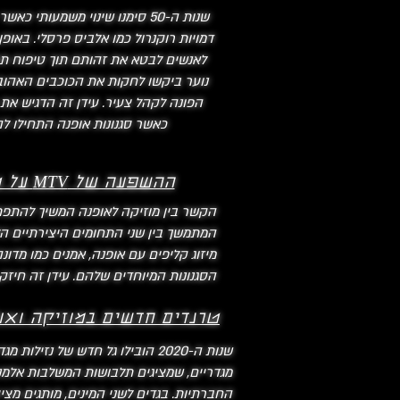
שנות ה-50 סימנו שינוי משמעות
דמויות רוקנרול כמו אלביס פרסלי. באופן
לאנשים לבטא את זהותם תוך טיפוח תחו
נוער ביקשו לחקות את הכוכבים האהוב
הפונה לקהל צעיר. עידן זה הדגיש את
כאשר סגנונות אופנה התחילו להי
ההשפעה של MTV על טרנדים במוזיקה ואופנה:
הקשר בין מוזיקה לאופנה המשיך להתפתח
מיזוג קליפים עם אופנה, אמנים כמו מדונ
הסגנונות המיוחדים שלהם. עידן זה חיז
טרנדים חדשים במוזיקה ואופ
שנות ה-2020 הובילו גל חדש של 
מגדריים, שמציגים תלבושות המשלבות אלמנ
החברתיות. בגדים לשני המינים, מותגים מצי