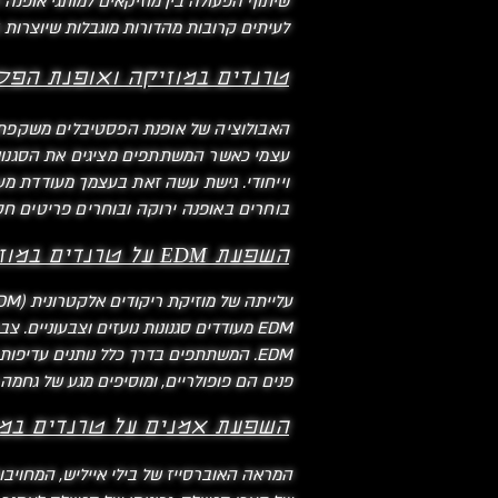
שיתוף הפעולה בין מוזיקאים למותגי אופנה 
לעיתים קרובות מהדורות מוגבלות שיוצרות בא
טרנדים במוזיקה ואופנת הפס
האבולוציה של אופנת הפסטיבלים משקפת שי
עצמי כאשר המשתתפים מציגים את הסגנונות
וייחודי. גישת עשה זאת בעצמך מעודדת מ
בוחרים באופנה ירוקה ובוחרים פריטים חסכ
השפעת EDM על טרנדים במוזיקה ואופנה:
EDM מעודדים סגנונות נועזים וצבעוניי
EDM. המשתתפים בדרך כלל נותנים עדיפו
פנים הם פופולריים, ומוסיפים מגע של גחמה
השפעת אמנים על טרנדים במו
המראה האוברסייז של בילי אייליש, המחויב