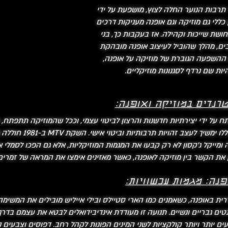
י כאשר תרבות הנוער החלה לצוץ, מושפעת על ידי
 כללי גם מוזיקה וגם אופנה מעניקות דרכים
שת שייכות וקהילה. אז בעקבות כך, בני
ים, מהלך שהוביל לעיצוב אופנה מובהקת
 ההשפעה הגוברת של מוזיקה על אופנה,
ות שם נרדף לסגנונות מוזיקליים.
 על ידי יצירתיות חדשנות והרצון לביטוי עצמי, וככל שהמוזיקה תתפתח, 
המתמשך בין שני התחומים 
ה ומייקל ג'קסון לא רק קבעו את המגמות המוזיקליות, אלא גם הפכו לסמלי א
ק את הקשר בין מוזיקה לאופנה, כאשר מאזינים אימצו את המראה של זמרי
נה: מגמות עכשוויות:
נזילות מגדרית באופנה, כשאמנים כמו הארי סטיילס ובילי אייליש מובילים את ה
טים גבריים ונשיים. תנועה זו מעודדת אינדיבידואלים לבטא את עצמם בד
עים יותר ויותר קולקציות לשני המינים הפונות לקהל רחב. דפוסים וצבעים 