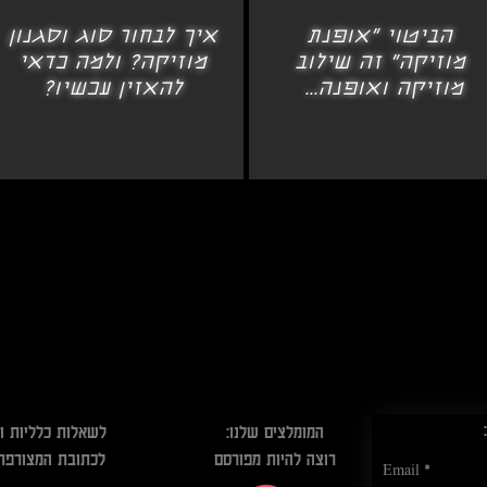
הביטוי "אופנת
איך לבחור סוג וסגנון
מוזיקה" זה שילוב
מוזיקה? ולמה כדאי
מוזיקה ואופנה...
להאזין עכשיו?
המומלצים שלנו:
לשאלות כלליות ו
רוצה להיות מפורסם
לכתובת המצורפת
Email
*