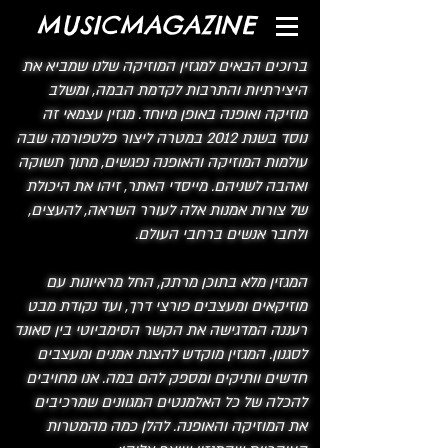
MUSICMAGAZINE
ברוכים הבאים למגזין המוזיקה שלנו שמביא את
היצירתיות והתרבות לקדמת הבמה, ומשלב
מוזיקה ואופנה באופן מיוחד. מגזין עצמאי זה
נוסד בשנת 2012 במטרה ליצור פלטפורמה שבה
עולמות המוזיקה והאופנה נפגשים, מתוך תשוקה
ואהבה לשניהם. מייסדי האתר, זיהו את היכולת
של צורות אמנות אלה לעורר השראה, להעצים,
ולחבר אנשים ברחבי העולם.
המגזין מלא בתוכן מרתק, החל מראיונות עם
מוזיקאים ומעצבים פורצי דרך, ועד נקודת מבט
רעננה המדגישה את הקשר הסימביוטי בין סאונד
לסגנון. המגזין מוקדש להצגת אמנים ומעצבים
חדשים וותיקים ומספק להם במה. אנו מחויבים
להכלה של כל האלמנטים המגוונים שמרכיבים
את המוזיקה והאופנה. להלן כמה מהמטרות