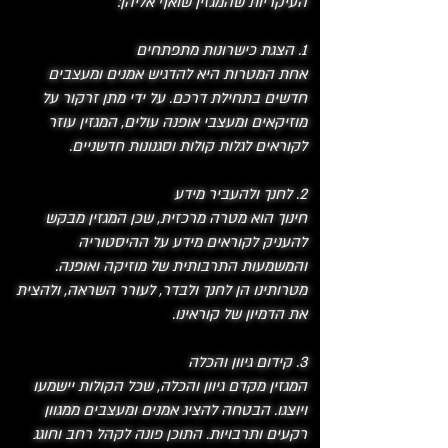
העיקריות שהמגזין שואף אליהן:
1. הצגת כישרונות מתפתחים
אחת המטרות היא להדגיש אמנים ומעצבים
חדשים בתחילת דרכם. על ידי מתן זרקור על
מוזיקאים ומעצבי אופנה עולים, המגזין עוזר
לקוראים לגלות קולות וסגנונות חדשניים.
2. לחנך ולהעביר מידע
חינוך הוא מטרה מרכזית, שכן המגזין מבקש
להעניק לקוראים מידע על ההיסטוריה
והמשמעות התרבותית של מוזיקה ואופנה.
מטרותינו הן לחנך ולבדר, לעורר השראה, ולהצית
את הדמיון של קוראינו.
3. קידום גיוון והכלה
המגזין מקדם גיוון והכלה, שכל הקולות יישמעו
ויוצגו. הבטחה להציג אמנים ומעצבים ממגוון
רקעים ותרבויות. התוכן פונה לקהל רחב וחוגג