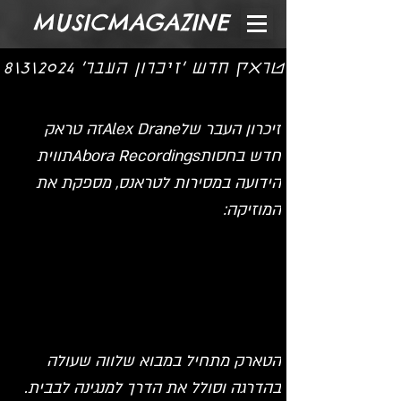
MUSICMAGAZINE
טראק חדש 'זיכרון העבר' 2024\3\8
זיכרון העבר שלAlex Draneזה טראק 
חדש בחסותAbora Recordingsתווית 
הידועה במסירות לטראנס, מספקת את 
המוזיקה:
הטארק מתחיל במבוא שלווה שעולה 
בהדרגה וסולל את הדרך למנגינה לבבית. 