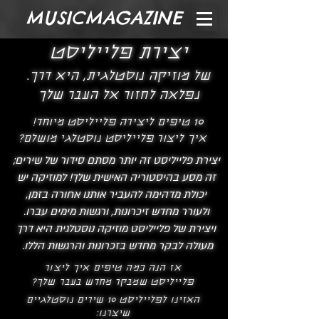
MUSICMAGAZINE
יצירת פלייליסט
.של מוזיקה נוסטלגית, היא דרך
נפלאה לחזור אל העבר שלך
10 טיפים ליצירה פלייליסט מיוחד!
איך ליצור פלייליסט נוסטלגי מושלם?
יצירת פלייליסט זה יותר מסתם סידור של שירים;
זה מסע בהיסטוריה האישית שלך! למוזיקה יש
יכולת מדהימה להעביר אותנו אחורה בזמן,
ולעורר מחדש זיכרונות, ורגשות מימים עברו.
ויצירת של פלייליסט מוזיקה נוסטלגית היא דרך
מעולה לבקר מחדש בזכרונות והרגשות הללו.
אז הנה כמה טיפים איך ליצור
פלייליסט שמבקר מחדש בעבר שלך?
האזינו לפלייליסט 10 שירים נוסטלגיים
שיצרנו: