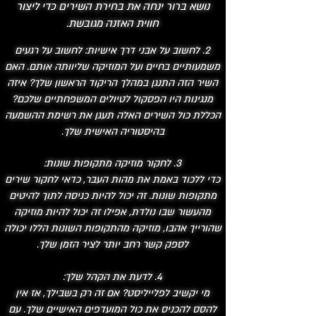
נושא ברור ינחה את בחירת השירים כדי ליצור
חווית האזנה מגובשת.
2. לחשוב על אבני דרך אישיות: לחשוב על רגעים
משמעותיים בחיים ועל המוזיקה שליוותה אותם. האם
השיר הזה התנגן במהלך הריקוד הראשון שלך? איזה
מנגינות היו הפסקול לטיולים המשפחתיים שלכם?
הכללת כול השירים האלה תעגן את רשימת ההשמעה
בהיסטוריה האישית שלך.
3. לחקור מוזיקה מתקופות שונות:
כדי ללכוד באמת את מהות העבר, כדאי לחקור שירים
מתקופות שונות. זה יכול להיות כניסה לתוך להיטים
מהעשור שבו נולדת, אפילו זה יכול להיות מוזיקה
שהורייך אהבו, מוזיקה מהתקופות השונות הללו יכולה
לספק קשר רחב יותר לציר הזמן שלך.
4. לדעת את הקהל שלך:
מי יקשיב לפלייליסט? אם זה רק בשבילך, אז אין
להסס להכניס את כול המועדפים האישיים שלך. עם