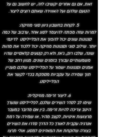
זאת, אם גם אחרים יקשיבו לזה, יש לחשוב גם על
הטעם שלהם ועל האווירה שאתם רוצים ליצור.
5. לקחת בחשבון
גיוון סוגי מוזיקה:
למרות שזה מפתה להיצמד לסוג אחד, ערבוב של כמה
סגנונות שונים יכול להפוך את הפלייליסט לדינמי
יותר. שילוב סוגי וסגנונות מוזיקה יכול ללכוד את מהות
שונה, שלבו רוק, ג'אז, ולא רק קטעים קלאסיים שהיו
משמעותיים עבורך בזמנים שונים. מגוון רחב של
אמנים וסגנונות ישמור על הפלייליסט שלכם מעניין
תוך שמירה על עקביות מספקת בכדי לקשר את
הפלייליסט.
6. ליצור זרימה מוזיקלית:
שימו לב לסדר השירים שלכם, לפלייליסט שנערך
היטב צריכה להיות זרימה. בין אם מדובר במעבר
מרצועות איטיות, לקצב מהיר, או שמירה על רמת
אנרגיה עקבית לאורך כל הדרך סדרו את השירים
בצורה שלוקחת את המאזינים למסע. אולי תרצו