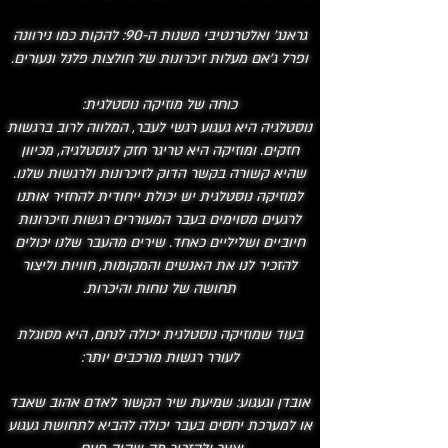
גראנג' ואלטרנטיבי משנות ה-90: להקות כמו נירוונה
ופרל ג'אם מעלות זיכרונות של חולצות פלנל ונעורים.
כוחה של מוזיקה נוסטלגית:
נוסטלגיה היא געגוע רגשי לעבר, המלווה לרוב ברגשות
חזקים. ומוזיקה היא טריגר חזק לנוסטלגיה, מכיוון
שהיא קשורה בקשר הדוק לזיכרונות ולרגשות שלנו.
למוזיקה נוסטלגית יש יכולת ייחודית להחזיר אותנו
לרגעים מסוימים בעבר המעוררים רגשות וזיכרונות
חיוביים ושליליים כאחד. שירים מהעבר שלנו יכולים
להזכיר לנו את האנשים והמקומות, חוויות וליצור
תחושה של נוחות והיכרות.
​בעוד שמוזיקה נוסטלגית יכולה לנחם, היא מסוגלת
לעורר רגשות מורכבים יותר:
אובדן וגעגוע: שמיעת שיר הקשור לאדם אהוב שאבד
או למערכת יחסים בעבר יכולה להביא לתחושת געגוע