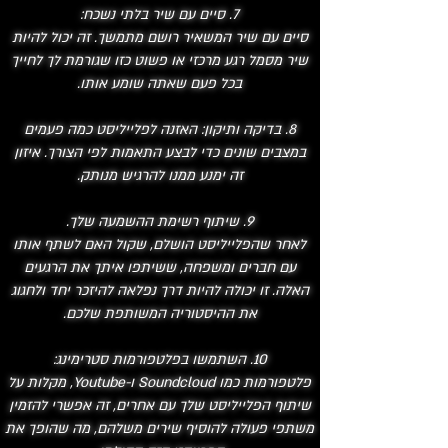
7. סיים עם שיר בלתי נשכח:
סיים עם שיר המשאיר רושם מתמשך. זה יכול להיות
שיר מסמל רגע מרכזי או פשוט כזו שגורמת לך לחייך
בכל פעם שאתה שומע אותו.
8. בדיקה ותיקון: האזנה לפלייליסט כמה פעמים
במצבים שונים כדי לבצע התאמות לפי הצורך. איזון
זה ימנע ממנו להרגיש מנותק.
9. שיתוף רשימת ההשמעה שלך.
לאחר שהפלייליסט הושלם, שקול האם לשתף אותו
עם חברים ומשפחה, ששיתפו איתך את הרגעים
האלה. זו יכולה להיות דרך נפלאה להיזכר יחד ולחגוג
את ההיסטוריה המשותפת שלכם.
10. השתמשו בפלטפורמות סטרימינג:
פלטפורמות כמו Soundcloud ו-Youtube, מקלות על
שיתוף הפלייליסט שלך עם אחרים, זה אפשרי להזמין
משתפי פעולה להוסיף שירים משלהם, מה שהופך את