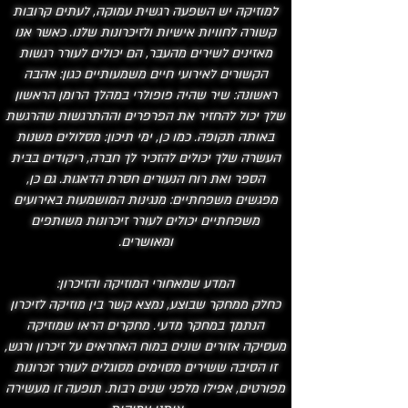
למוזיקה יש השפעה רגשית עמוקה, לעתים קרובות
קשורה לחוויות אישיות ולזיכרונות שלנו. כאשר אנו
מאזינים לשירים מהעבר, הם יכולים לעורר רגשות
הקשורים לאירועי חיים משמעותיים כגון: אהבה
ראשונה: שיר שהיה פופולרי במהלך הרומן הראשון
שלך יכול להחזיר את הפרפרים וההתרגשות שהרגשת
באותה תקופה. כמו כן, ימי תיכון: מסלולים משנות
העשרה שלך יכולים להזכיר לך חברה, ריקודים בבית
הספר ואת רוח הנעורים חסרת הדאגות. גם כן,
מפגשים משפחתיים: מנגינות המושמעות באירועים
משפחתיים יכולים לעורר זיכרונות משותפים
ומאושרים.
המדע שמאחורי המוזיקה והזיכרון:
כחלק ממחקר שבוצע, נמצא קשר בין מוזיקה לזיכרון
הנתמך במחקר מדעי. מחקרים הראו שמוזיקה
מעסיקה אזורים שונים במוח האחראים על זיכרון ורגש,
זו הסיבה ששירים מסוימים מסוגלים לעורר זכרונות
מפורטים, אפילו מלפני שנים רבות. תופעה זו מעשירה