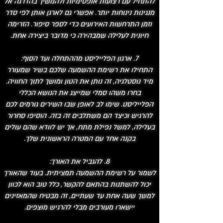
להתחיל עם רצועות אופטימיות ולהמשיך בהדרגה אל
מנגינות נינוחות יותר. אפשרי גם לארגן אותן לפי סדר
וזמן התרחשות האירועים כדי לספר סיפור. הזרימה
חיונית לעלילה שמבהירה כי מדובר ביצירה אחת.
7. ארגון הפלייליסט מההתחלה ועד הסוף:
התחילו את רשימת ההשמעה שלכם בשיר שמעורר
מיד נוסטלגיה, זה נותן את הטון ומושך לתוך החוויה.
בחרו משהו סמלי שמייצג את הנושא הכללי
הפלייליסט. שימו לב לאופן שבו השירים גורמים לכם
להרגיש וכיצד הם משתלבים זה בזה. הוסיפו סחרור
בעלילה, למשל נפילת מתח, אך יש לוודא שהם עולים
בקנה אחד עם המטרה הראשונית שלך.
8. להגביל את האורך:
לשמור על רשימת ההשמעה תמציתית. בעוד שהאורך
יכול להשתנות בהתאם להקשר, כלל טוב הוא לכוון
למשך שעה אחת עד שעתיים, זה מבטיח שהמאזינים
יישארו מעורבים מבלי להרגיש מוצפים.