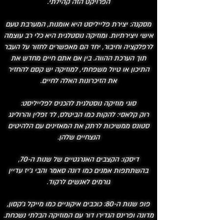
הפרויקט הזה קהילתי.
מסקנה: יצירת פלייליסט היא אומנות, המערבת טעם
אישי ויצירתיות. ומוזיקה נוסטלגית היא כלי רב עוצמה
לרפלקציה וחיבור, יחד הם מאפשרים לחזור על העבר
תוך הערכת ההווה. בין אם אתם חיים מחדש את
התיכון או טיול משפחתי, למוזיקה יש קסם להחזיר
את הזיכרונות האלה לחיים.
סוגי מוזיקה נוסטלגית להכניס לפלייליסט:
רוק קלאסי: להקות כמו הביטלס, לד זפלין והרולינג
סטונס ממשיכות לרתק את המאזינים עם הלהיטים
הנצחיים שלהן.
דיסקו: הקצבים האנרגטיים של שנות ה-70,
בהשתתפות אמנים כמו דונה סאמר והבי ג'יז עדיין
גורמים לאנשים לרקוד.
פופ שנות ה-80: כוכבים איקוניים כמו מייקל ג'קסון,
מדונה ופרינס הגדירו דור עם המוזיקה הבלתי נשכחת.