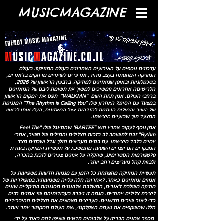
MUSICMAGAZINE
עדכונים נוספים...
עדכונים נוספים על האירועים האחרונים בעולם המוזיקה: בעולם
המוזיקה המתפתח בקצב מהיר, אנו עדים לשינויים מרתקים בז'אנרים,
בטכנולוגיות ובאופן שמאזינים למוזיקה. ברבעון הראשון של 2026,
הלהיטיםה אחרונים ממשיכים למשוך את תשומת ליבם של המאזינים
ברחבי העולם.
אמן תחת השם "WALKMN" תפס את המקום הראשון
במצעד עם הסינגל האחרון שלו "The Rhythm is Calling You" המנגינות
של השיר והמילים הניתנות להזדהות אצל המאזינים, העלו אותו לראש
המצעד תוך שבועיים מיציאתו.
אמן נוסף לעקוב אחריו הוא "BARTEE" שהסינגל שלו "Feel The
Rythm" זכה לתשומת לב בזכות הצלילים והמילים של השיר, אחרי
יומיים בלבד מיציאתו. עם בסיס מעריצים הולך וגדל ושבחים מצד
המבקרים הם יוצרים השפעה מתמשכת על תעשיית המוזיקה בעזרת
פלטפורמות הסטרימינג, שהקלה על אמנים צעירים לזכות בהכרה,
ולבנות קהל מעריצים רחב יותר.
תעשיית המוזיקה מתפתחת כל הזמן עם מגמות חדשות משפיעות על
אמנים ומאזינים כאחד. לאחרונה חלה עלייה משמעותית בפופולריות של
מוזיקה משלבת ז'אנרים, המשלבת אלמנטים מסגנונות מוזיקליים שונים
ליצירת צלילים ייחודיים. מגמה זו ניכרת בעבודותיהם של אמנים רבים
כדי ליצור שירים חדשניים. מעריצים מאמצים את הצלילים ההיברידיים
הללו שמשקפים את טעמם האקלקטי, ואת העולם המקושר יותר ויותר.
מספר אמנים הכריזו על אלבומים חדשים שציפו להם מאוד על ידי