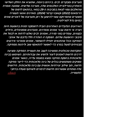
מעריצים ומבקרים רבים. ביניהם ביונסה, שתוציא את החלק השלישי
והאחרון בטרילוגיית האלבומים שלה, מערכה שלישית. שמועה אומרת
שהאלבום צפוי לצאת בסביבות ה-29 במאי, בהתאם לדפוס של
הרנסאנס (2022) וקאובוי קרטר (2024). מאזינים ואנשי תעשייה
משערים שהפרויקט עשוי להישען על רוק ותערובת של ז'אנרים שונים
כסיום גדול לטרילוגיה.
האירועים הגלובליים האחרונים הובילו להפסקה זמנית בהופעות חיות
ויצרה אי ודאות עבור אמנים ומאזינים. מועדונים ופסטיבלים, גדולים
כקטנים, עומדים בפני סגירה, ואמנים רבים נאלצו לדחות או לבטל את
סיבובי ההופעות שלהם. הפסקה זו הותירה חלל בליבם של אוהבי
המוזיקה וככל שהתנאים יתחילו להשתפר, אמנים ומארגני אירועים
מבטיחים לפעול במרץ כדי לאפשר להתאסף שוב וליהנות ממוזיקה.
התקדמות טכנולוגית ממשיכה לעצב את תעשיית המוזיקה ומציעה
דרכים חדשות לאמנים ליצור ולהפיץ את עבודותיהם. השימוש בבינה
מלאכותית בהפקת מוזיקה נמצא במגמת עלייה, כאשר אמנים
ומפיקים משתמשים בכלים של בינה מלאכותית כדי לייצר מוזיקה
חדשה, תוך שילוב יצירתיות אנושית עם בינה מלאכותית. חידושים
אלה פותחים אפשרויות חדשות לניסויים ולשיתוף פעולה ברחבי
<Back
התעשייה.