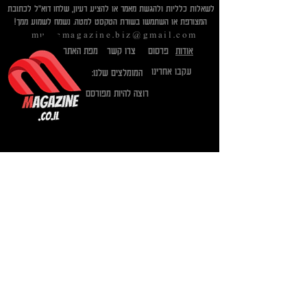
לשאלות כלליות ולהגשת מאמר או להציע רעיון, שלחו דוא"ל לכתובת
המצורפת או השתמשו בשורת הטקסט למטה. נשמח לשמוע ממך!​
musicmagazine.biz@gmail.com
אודות
פרסום
צרו קשר
מפת האתר
עקבו אחרינו
המומלצים שלנו:
רוצה להיות מפורסם
Send
הצטרפו לרשימת התפוצה:
Email
*
Subscribe