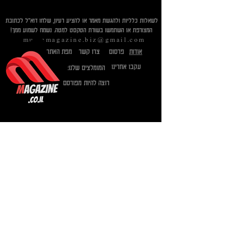
לשאלות כלליות ולהגשת מאמר או להציע רעיון, שלחו דוא"ל לכתובת
המצורפת או השתמשו בשורת הטקסט למטה. נשמח לשמוע ממך!​
musicmagazine.biz@gmail.com
אודות
פרסום
צרו קשר
מפת האתר
עקבו אחרינו
המומלצים שלנו:
רוצה להיות מפורסם
Send
הצטרפו לרשימת התפוצה:
Email
*